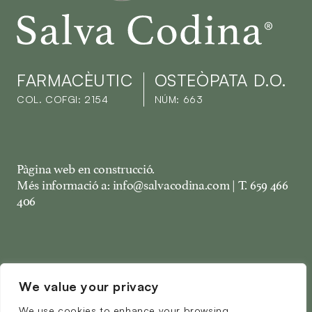
Salva Codina
FARMACÈUTIC
OSTEÒPATA D.O.
COL. COFGI: 2154
NÚM: 663
Pàgina web en construcció.
Més informació a: info@salvacodina.com | T. 659 466
406
We value your privacy
We use cookies to enhance your browsing