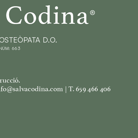
odina
OSTEÒPATA D.O.
NÚM: 663
rucció.
nfo@salvacodina.com | T. 659 466 406