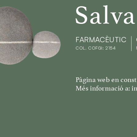
Salva C
FARMACÈUTIC
COL. COFGI: 2154
Pàgina web en const
Més informació a: i