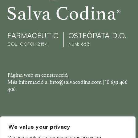
Salva Codina
FARMACÈUTIC
OSTEÒPATA D.O.
COL. COFGI: 2154
NÚM: 663
Pàgina web en construcció.
Més informació a: info@salvacodina.com | T. 659 466
406
We value your privacy
We use cookies to enhance your browsing